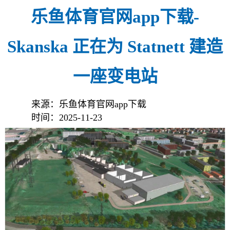
乐鱼体育官网app下载-
Skanska 正在为 Statnett 建造
一座变电站
来源：乐鱼体育官网app下载
时间：2025-11-23