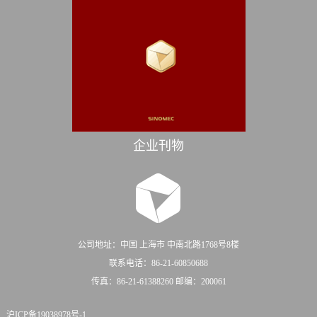
企业刊物
公司地址：中国 上海市 中南北路1768号8楼
联系电话：86-21-60850688
传真：86-21-61388260 邮编：200061
沪ICP备19038978号-1