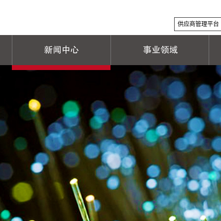
供应商管理平台