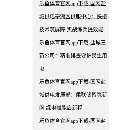
乐鱼体育官网app下载-国网盐
城供电亭湖区供服中心：快接
技术筑屏障 实战练兵提效能
乐鱼体育官网app下载-盐城三
新公司：精准排查守护民生用
电
乐鱼体育官网app下载-国网盐
城供电发展部：柔联储智筑新
网 绿电赋能启新程
乐鱼体育官网app下载-国网盐