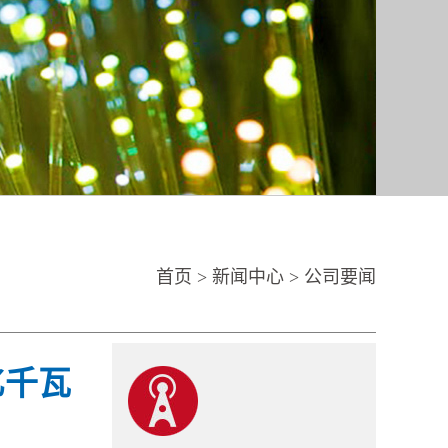
首页
>
新闻中心
>
公司要闻
亿千瓦