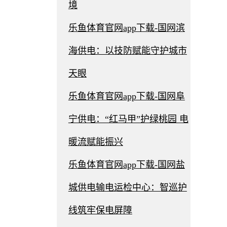
境
乐鱼体育官网app下载-国网滨
海供电：以技防赋能守护城市
天眼
乐鱼体育官网app下载-国网阜
宁供电：“红马甲”护绿桃园 电
暖流赋能振兴
乐鱼体育官网app下载-国网盐
城供电输电运检中心：智巡护
线筑牢保电屏障