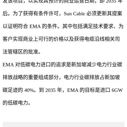
发该项目，以实现其预计的商业运营日期，即 2035 年
后。为了获得有条件许可，Sun Cable 必须更新其提案
以证明符合 EMA 的条件。其中包括满足技术要求、为
客户实现商业上可行的价格以及获得电缆沿线相关司
法管辖区的批准。
EMA 对低碳电力进口的追求是新加坡减少电力行业碳
排放战略的重要组成部分，电力行业碳排放占新加坡
碳足迹的 40%。到 2035 年，EMA 的目标是进口 6GW
的低碳电力。