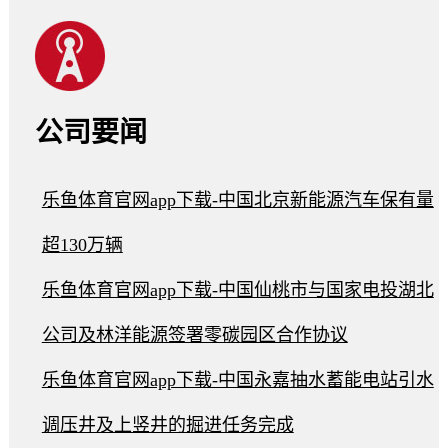
公司要闻
乐鱼体育官网app下载-中国北京新能源汽车保有量
超130万辆
乐鱼体育官网app下载-中国仙桃市与国家电投湖北
公司及林洋能源签署零碳园区合作协议
乐鱼体育官网app下载-中国永嘉抽水蓄能电站引水
调压井及上竖井的掘进任务完成