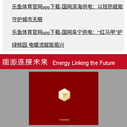
乐鱼体育官网app下载-国网滨海供电：以技防赋能
守护城市天眼
乐鱼体育官网app下载-国网阜宁供电：“红马甲”护
绿桃园 电暖流赋能振兴