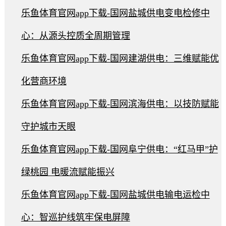
乐鱼体育官网app下载-国网盐城供电变电检修中
心：从源头控质全周期管理
乐鱼体育官网app下载-国网建湖供电：三维赋能优
化营商环境
乐鱼体育官网app下载-国网滨海供电：以技防赋能
守护城市天眼
乐鱼体育官网app下载-国网阜宁供电：“红马甲”护
绿桃园 电暖流赋能振兴
乐鱼体育官网app下载-国网盐城供电输电运检中
心：智巡护线筑牢保电屏障