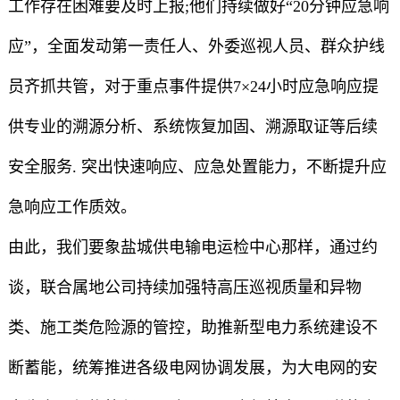
工作存在困难要及时上报;他们持续做好“20分钟应急响
应”，全面发动第一责任人、外委巡视人员、群众护线
员齐抓共管，对于重点事件提供7×24小时应急响应提
供专业的溯源分析、系统恢复加固、溯源取证等后续
安全服务. 突出快速响应、应急处置能力，不断提升应
急响应工作质效。
由此，我们要象盐城供电输电运检中心那样，通过约
谈，联合属地公司持续加强特高压巡视质量和异物
类、施工类危险源的管控，助推新型电力系统建设不
断蓄能，统筹推进各级电网协调发展，为大电网的安