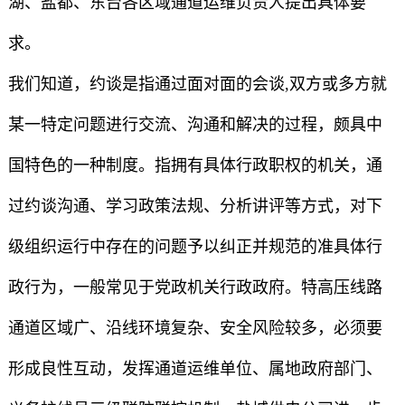
湖、盐都、东台各区域通道运维负责人提出具体要
求。
我们知道，约谈是指通过面对面的会谈,双方或多方就
某一特定问题进行交流、沟通和解决的过程，颇具中
国特色的一种制度。指拥有具体行政职权的机关，通
过约谈沟通、学习政策法规、分析讲评等方式，对下
级组织运行中存在的问题予以纠正并规范的准具体行
政行为，一般常见于党政机关行政政府。特高压线路
通道区域广、沿线环境复杂、安全风险较多，必须要
形成良性互动，发挥通道运维单位、属地政府部门、