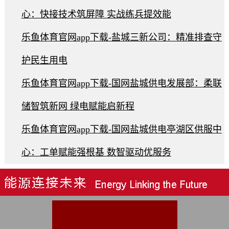
心：快接技术筑屏障 实战练兵提效能
乐鱼体育官网app下载-盐城三新公司：精准排查守
护民生用电
乐鱼体育官网app下载-国网盐城供电发展部：柔联
储智筑新网 绿电赋能启新程
乐鱼体育官网app下载-国网盐城供电亭湖区供服中
心：工单赋能强根基 数智驱动优服务