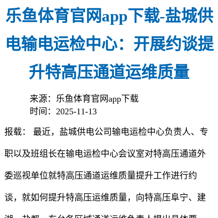
乐鱼体育官网app下载-盐城供
电输电运检中心：开展约谈提
升特高压通道运维质量
来源：乐鱼体育官网app下载
时间：2025-11-13
报载： 最近，盐城供电公司输电运检中心负责人、专
职以及班组长在输电运检中心会议室对特高压通道外
委巡视单位就特高压通道运维质量提升工作进行约
谈，就如何提升特高压运维质量，向特高压阜宁、建