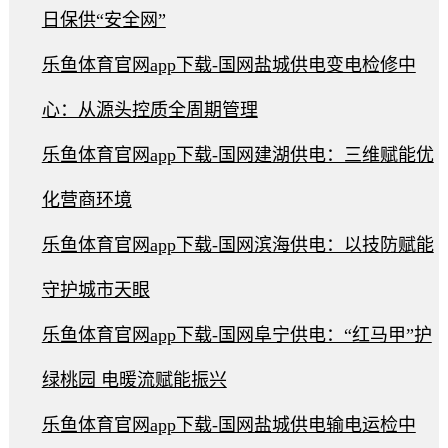
日保供“安全网”
乐鱼体育官网app下载-国网盐城供电变电检修中
心：从源头控质全周期管理
乐鱼体育官网app下载-国网建湖供电：三维赋能优
化营商环境
乐鱼体育官网app下载-国网滨海供电：以技防赋能
守护城市天眼
乐鱼体育官网app下载-国网阜宁供电：“红马甲”护
绿桃园 电暖流赋能振兴
乐鱼体育官网app下载-国网盐城供电输电运检中