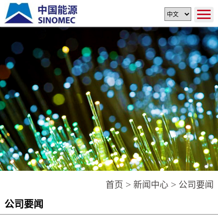
>
>
首页
新闻中心
公司要闻
公司要闻