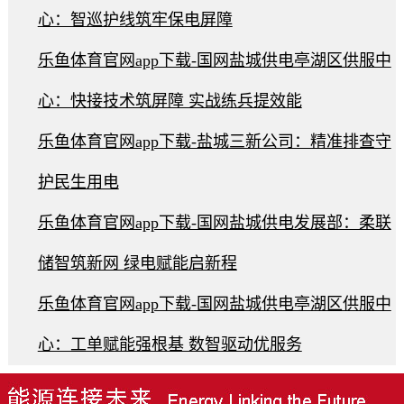
心：智巡护线筑牢保电屏障
乐鱼体育官网app下载-国网盐城供电亭湖区供服中
心：快接技术筑屏障 实战练兵提效能
乐鱼体育官网app下载-盐城三新公司：精准排查守
护民生用电
乐鱼体育官网app下载-国网盐城供电发展部：柔联
储智筑新网 绿电赋能启新程
乐鱼体育官网app下载-国网盐城供电亭湖区供服中
心：工单赋能强根基 数智驱动优服务