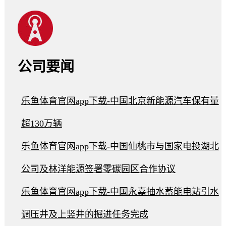
公司要闻
乐鱼体育官网app下载-中国北京新能源汽车保有量
超130万辆
乐鱼体育官网app下载-中国仙桃市与国家电投湖北
公司及林洋能源签署零碳园区合作协议
乐鱼体育官网app下载-中国永嘉抽水蓄能电站引水
调压井及上竖井的掘进任务完成