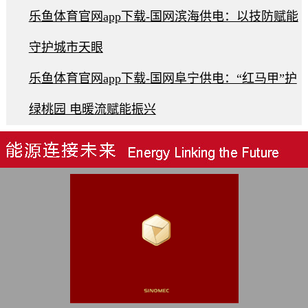
乐鱼体育官网app下载-国网滨海供电：以技防赋能
守护城市天眼
乐鱼体育官网app下载-国网阜宁供电：“红马甲”护
绿桃园 电暖流赋能振兴