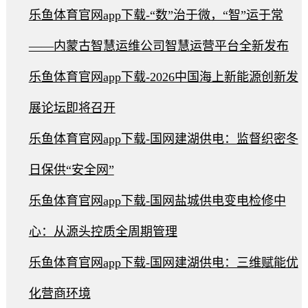
乐鱼体育官网app下载-“数”治于微，“智”运于常
——内蒙古智慧运维公司智慧运营平台全新发布
乐鱼体育官网app下载-2026中国海上新能源创新发
展论坛即将召开
乐鱼体育官网app下载-国网建湖供电：监督织密冬
日保供“安全网”
乐鱼体育官网app下载-国网盐城供电变电检修中
心：从源头控质全周期管理
乐鱼体育官网app下载-国网建湖供电：三维赋能优
化营商环境