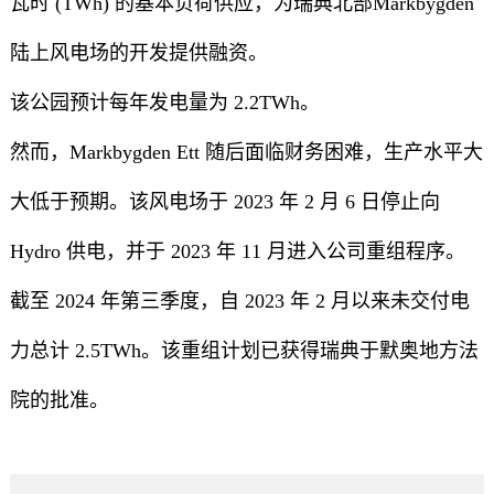
瓦时 (TWh) 的基本负荷供应，为瑞典北部Markbygden
陆上风电场的开发提供融资。
该公园预计每年发电量为 2.2TWh。
然而，Markbygden Ett 随后面临财务困难，生产水平大
大低于预期。该风电场于 2023 年 2 月 6 日停止向
Hydro 供电，并于 2023 年 11 月进入公司重组程序。
截至 2024 年第三季度，自 2023 年 2 月以来未交付电
力总计 2.5TWh。该重组计划已获得瑞典于默奥地方法
院的批准。