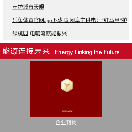
守护城市天眼
乐鱼体育官网app下载-国网阜宁供电：“红马甲”护
绿桃园 电暖流赋能振兴
企业刊物