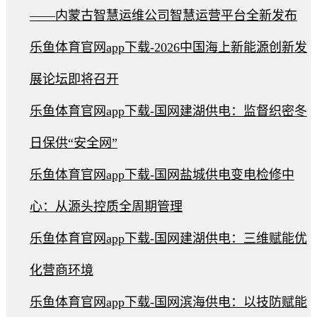
——内蒙古智慧运维公司智慧运营平台全新发布
乐鱼体育官网app下载-2026中国海上新能源创新发
展论坛即将召开
乐鱼体育官网app下载-国网建湖供电：监督织密冬
日保供“安全网”
乐鱼体育官网app下载-国网盐城供电变电检修中
心：从源头控质全周期管理
乐鱼体育官网app下载-国网建湖供电：三维赋能优
化营商环境
乐鱼体育官网app下载-国网滨海供电：以技防赋能