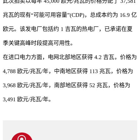
此次拍卖以每年 45,000 欧元/兆瓦的价格分配了 37,581
兆瓦的现有“可能可用容量”(CDP)，总成本约为 16.9 亿
欧元。该发电厂包括约 1 吉瓦的热电厂，已承诺在夏
季关键高峰时段提高可用性。
在进口电力方面，电网北部地区获得 4.2 吉瓦，价格为
4,788 欧元/兆瓦/年，中南地区获得 113 兆瓦，价格为
3,968 欧元/兆瓦/年，南部地区获得 52 兆瓦，价格为
3,491 欧元/兆瓦/年。