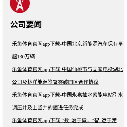
公司要闻
乐鱼体育官网app下载-中国北京新能源汽车保有量
超130万辆
乐鱼体育官网app下载-中国仙桃市与国家电投湖北
公司及林洋能源签署零碳园区合作协议
乐鱼体育官网app下载-中国永嘉抽水蓄能电站引水
调压井及上竖井的掘进任务完成
乐鱼体育官网app下载-“数”治于微，“智”运于常