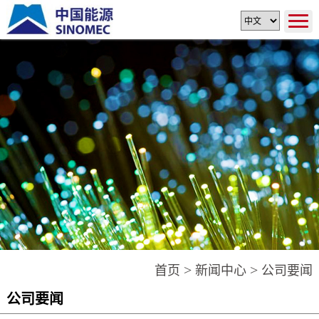
>
>
首页
新闻中心
公司要闻
公司要闻