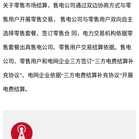
关于零售市场结算，售电公司通过双边协商方式与零
售用户开展零售交易， 售电公司与零售用户双向自主
选择零售套餐，签订零售合 同，电力交易机构依据零
售套餐出具售电公司、零售用户交易结算依据。售电
公司、零售用户和电网企业三方签订“三方电费结算补
充协议”。电网企业依据“三方电费结算补充协议”开展
电费结算。