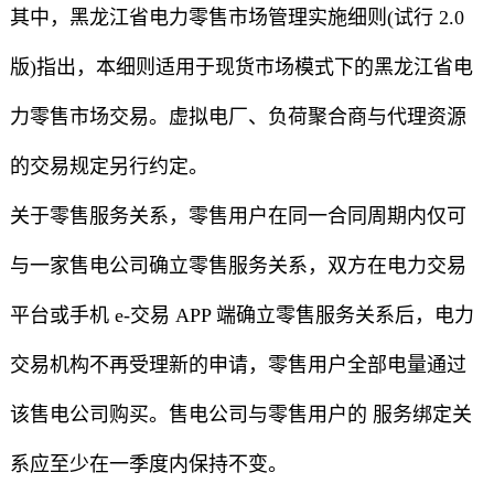
其中，黑龙江省电力零售市场管理实施细则(试行 2.0
版)指出，本细则适用于现货市场模式下的黑龙江省电
力零售市场交易。虚拟电厂、负荷聚合商与代理资源
的交易规定另行约定。
关于零售服务关系，零售用户在同一合同周期内仅可
与一家售电公司确立零售服务关系，双方在电力交易
平台或手机 e-交易 APP 端确立零售服务关系后，电力
交易机构不再受理新的申请，零售用户全部电量通过
该售电公司购买。售电公司与零售用户的 服务绑定关
系应至少在一季度内保持不变。