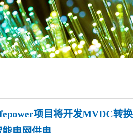
fepower项目将开发MVDC转
智能电网供电