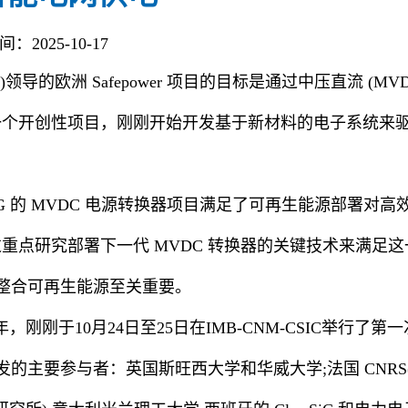
间：2025-10-17
C)领导的欧洲 Safepower 项目的目标是通过中压直流 (MVD
一个开创性项目，刚刚开始开发基于新材料的电子系统来
UWBG 的 MVDC 电源转换器项目满足了可再生能源部署对高
重点研究部署下一代 MVDC 转换器的关键技术来满足这
对于整合可再生能源至关重要。
期四年，刚刚于10月24日至25日在IMB-CNM-CSIC举行了
洲研发的主要参与者：英国斯旺西大学和华威大学;法国 CNRS