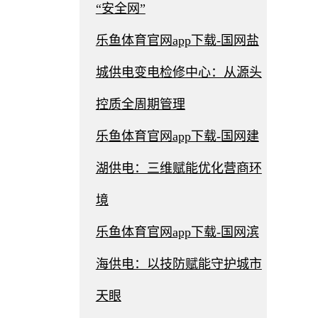
“安全网”
乐鱼体育官网app下载-国网盐
城供电变电检修中心：从源头
控质全周期管理
乐鱼体育官网app下载-国网建
湖供电：三维赋能优化营商环
境
乐鱼体育官网app下载-国网滨
海供电：以技防赋能守护城市
天眼