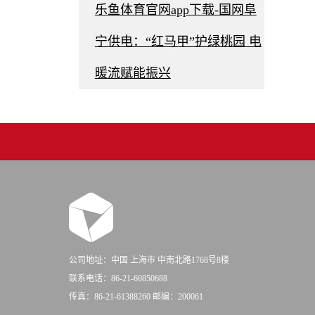
乐鱼体育官网app下载-国网阜
宁供电：“红马甲”护绿桃园 电
暖流赋能振兴
公司地址：中国 上海市 中南北路1768号8楼
联系电话：86-21-60850688
传真：86-21-61388260 邮编：200061