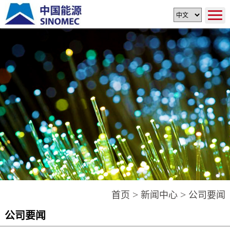
>
>
首页
新闻中心
公司要闻
公司要闻