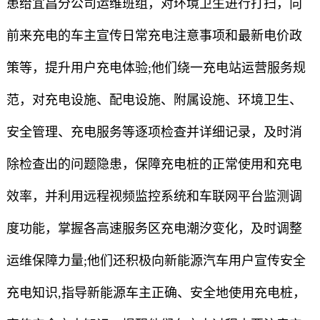
患给宜昌分公司运维班组，对环境卫生进行打扫，向
前来充电的车主宣传日常充电注意事项和最新电价政
策等，提升用户充电体验;他们绕一充电站运营服务规
范，对充电设施、配电设施、附属设施、环境卫生、
安全管理、充电服务等逐项检查并详细记录，及时消
除检查出的问题隐患，保障充电桩的正常使用和充电
效率，并利用远程视频监控系统和车联网平台监测调
度功能，掌握各高速服务区充电潮汐变化，及时调整
运维保障力量;他们还积极向新能源汽车用户宣传安全
充电知识,指导新能源车主正确、安全地使用充电桩，