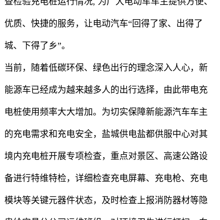
查检验充电桩运行情况, 为广大电动车车主提供方便、
优质、快捷的服务，让电动汽车“回得了家、出得了
城、下得了乡”。
当前，随着低碳环保、绿色出行的理念深入人心，新
能源车已经成为越来越多人的出行选择，由此带电充
电桩使用频率大大增加。为切实保障新能源汽车车主
的充电需求和充电安全，盐城供电盐都供服中心对其
境内充电桩开展专项检查，重点对景区、高速公路设
备进行特维特检，详细检查充电屏幕、充电枪、充电
模块等关键元器件状态，及时检查上报消防器材等隐