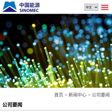
>
>
首页
新闻中心
公司要闻
公司要闻