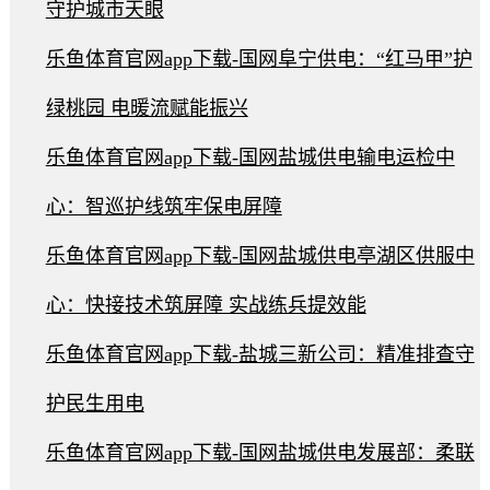
守护城市天眼
乐鱼体育官网app下载-国网阜宁供电：“红马甲”护
绿桃园 电暖流赋能振兴
乐鱼体育官网app下载-国网盐城供电输电运检中
心：智巡护线筑牢保电屏障
乐鱼体育官网app下载-国网盐城供电亭湖区供服中
心：快接技术筑屏障 实战练兵提效能
乐鱼体育官网app下载-盐城三新公司：精准排查守
护民生用电
乐鱼体育官网app下载-国网盐城供电发展部：柔联