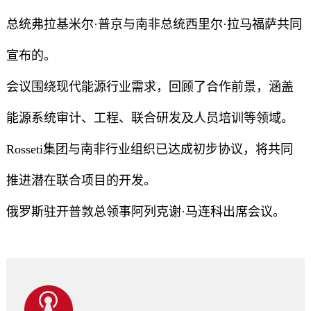
总统弗拉基米尔·普京与南非总统西里尔·拉马福萨共同
宣布的。
会议围绕现代能源行业需求，回顾了合作前景，涵盖
能源系统审计、工程、联合研发及人员培训等领域。
Rosseti集团与南非行业组织已达成初步协议，将共同
推进潜在联合项目的开发。
俄罗斯驻开普敦总领事阿列克谢·马连科出席会议。