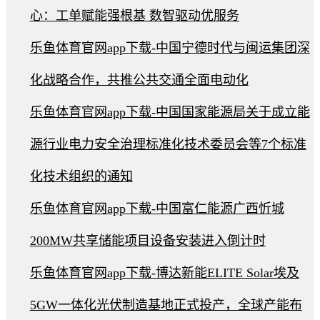
心：工单赋能强根基 数智驱动优服务
乐鱼体育官网app下载-中国宁德时代与闽运集团深
化战略合作，共推公共交通全面电动化
乐鱼体育官网app下载-中国国家能源局关于成立能
源行业电力安全治理标准化技术委员会等7个标准
化技术组织的通知
乐鱼体育官网app下载-中国富仁能源广西忻城
200MW共享储能项目设备安装进入倒计时
乐鱼体育官网app下载-博达新能ELITE Solar埃及
5GW一体化光伏制造基地正式投产，全球产能布