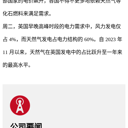
部国家的电价飙升，各国不得不更多地依赖天然气等
化石燃料来满足需求。
周二，英国早晚高峰时段的电力需求中，风力发电仅
占 4%，而天然气发电占电力结构的 60%。自 2023 年
11 月以来，天然气在英国发电中的占比跃升至一年来
的最高水平。
公司要闻