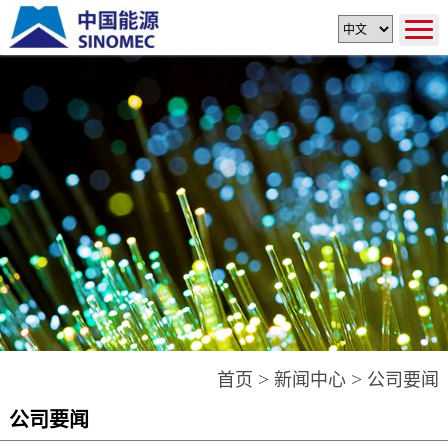
>
>
首页
新闻中心
公司要闻
公司要闻