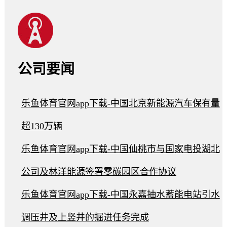
公司要闻
乐鱼体育官网app下载-中国北京新能源汽车保有量
超130万辆
乐鱼体育官网app下载-中国仙桃市与国家电投湖北
公司及林洋能源签署零碳园区合作协议
乐鱼体育官网app下载-中国永嘉抽水蓄能电站引水
调压井及上竖井的掘进任务完成