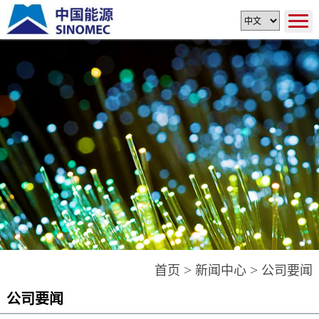
>
>
首页
新闻中心
公司要闻
公司要闻