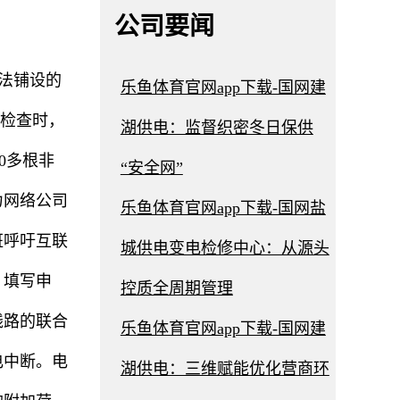
公司要闻
非法铺设的
乐鱼体育官网app下载-国网建
行检查时，
湖供电：监督织密冬日保供
500多根非
“安全网”
力网络公司
乐鱼体育官网app下载-国网盐
班呼吁互联
城供电变电检修中心：从源头
：填写申
控质全周期管理
线路的联合
乐鱼体育官网app下载-国网建
电中断。电
湖供电：三维赋能优化营商环