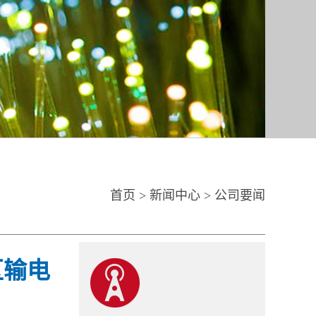
首页
>
新闻中心
>
公司要闻
地区输电