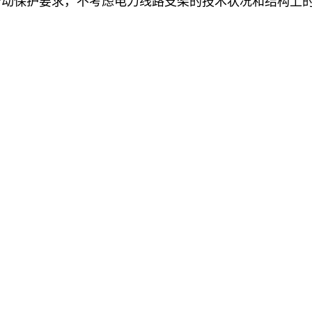
劳动保护要求，不考虑电力线路支架的技术状况和结构上