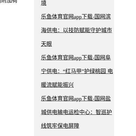
的附加荷
境
乐鱼体育官网app下载-国网滨
海供电：以技防赋能守护城市
天眼
乐鱼体育官网app下载-国网阜
宁供电：“红马甲”护绿桃园 电
暖流赋能振兴
乐鱼体育官网app下载-国网盐
城供电输电运检中心：智巡护
线筑牢保电屏障