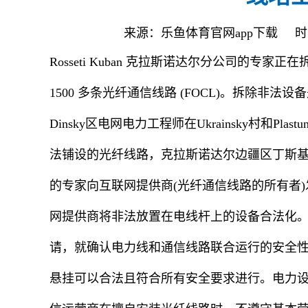
来源：乐鱼体育官网app下载
时
Rosseti Kuban 克拉斯诺达尔分公司的专家
1500 多条光纤通信线路 (FOCL)。拆除
Dinsky区电网电力工程师在Ukrainsky村和Plast
法铺设的光纤线路，克拉斯诺达尔边疆区丁斯
的专家向互联网提供商(光纤通信线路的所有者
网提供商将非法放置在电线杆上的设备合法化
请，就确认电力线和通信线路联合运行的安全
悬挂可以合法且符合所有安全要求进行。电力