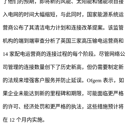
了他们的预期，即将新的风能、太阳能和储能项目接
入电网的时间大幅缩短，与此同时，国家能源系统运
营商公布了其清洁电力计划和连接改革提案。该监管
机构的端到端审查分析了英国三家高压输电运营商和
14 家配电运营商的连接过程的每个阶段。尽管网络公
司管理的连接数量创下了历史新高，但仍需要制定新
的法规来增强客户服务并防止延误。Ofgem 表示，如
果企业未能达到新的里程碑和期限，可能面临更严格
的许可、经济处罚和更严格的执法，这些措施预计将
在 12 个月内实施。