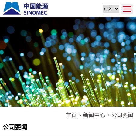
>
>
首页
新闻中心
公司要闻
公司要闻