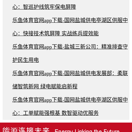
心：智巡护线筑牢保电屏障
乐鱼体育官网app下载-国网盐城供电亭湖区供服中
心：快接技术筑屏障 实战练兵提效能
乐鱼体育官网app下载-盐城三新公司：精准排查守
护民生用电
乐鱼体育官网app下载-国网盐城供电发展部：柔联
储智筑新网 绿电赋能启新程
乐鱼体育官网app下载-国网盐城供电亭湖区供服中
心：工单赋能强根基 数智驱动优服务