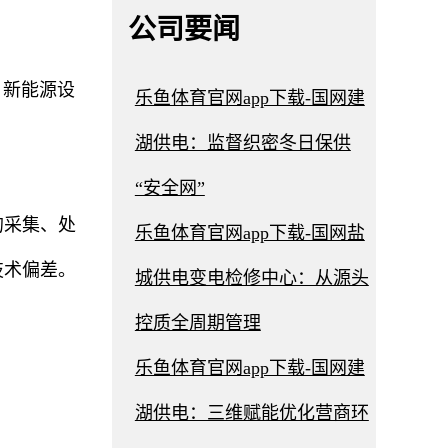
公司要闻
电站。新能源设
乐鱼体育官网app下载-国网建
湖供电：监督织密冬日保供
“安全网”
的采集、处
乐鱼体育官网app下载-国网盐
技术偏差。
城供电变电检修中心：从源头
控质全周期管理
乐鱼体育官网app下载-国网建
湖供电：三维赋能优化营商环