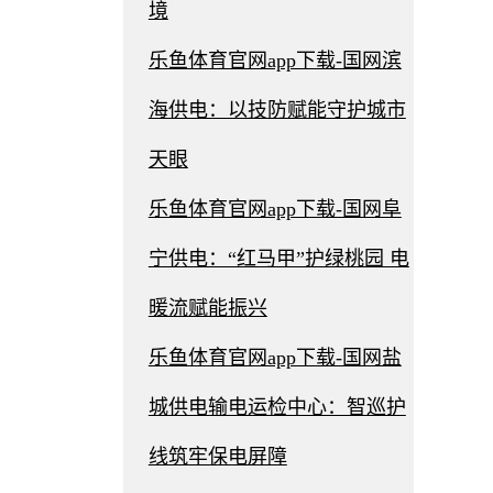
境
乐鱼体育官网app下载-国网滨
海供电：以技防赋能守护城市
天眼
乐鱼体育官网app下载-国网阜
宁供电：“红马甲”护绿桃园 电
暖流赋能振兴
乐鱼体育官网app下载-国网盐
城供电输电运检中心：智巡护
线筑牢保电屏障