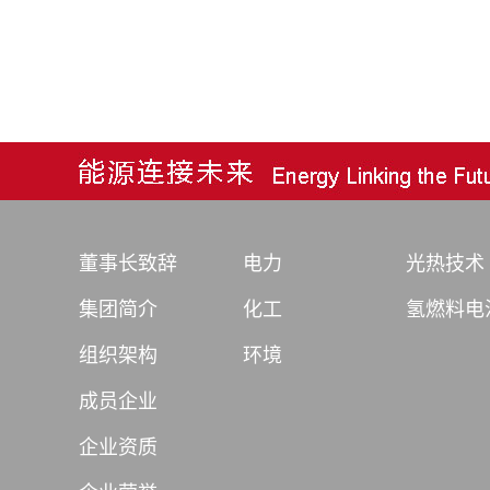
董事长致辞
电力
光热技术
集团简介
化工
氢燃料电
组织架构
环境
成员企业
企业资质