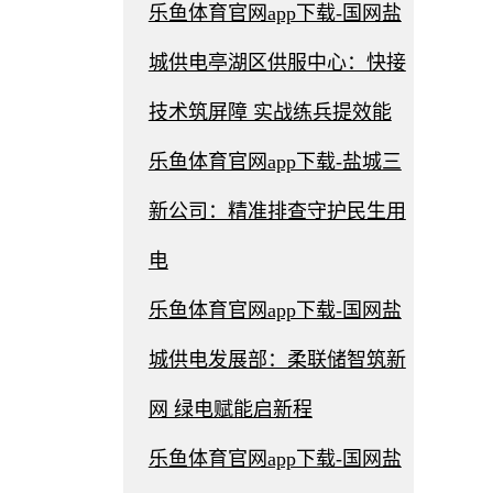
乐鱼体育官网app下载-国网盐
城供电亭湖区供服中心：快接
技术筑屏障 实战练兵提效能
乐鱼体育官网app下载-盐城三
新公司：精准排查守护民生用
电
乐鱼体育官网app下载-国网盐
城供电发展部：柔联储智筑新
网 绿电赋能启新程
乐鱼体育官网app下载-国网盐