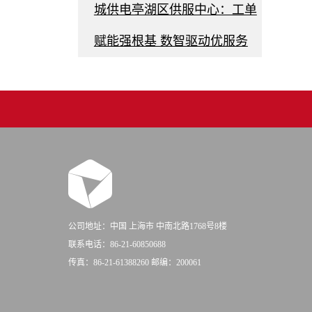
城供电亭湖区供服中心：工单
赋能强根基 数智驱动优服务
公司地址：中国 上海市 中南北路1768号8楼
联系电话：86-21-60850688
传真：86-21-61388260 邮编：200061