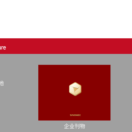
池
企业刊物