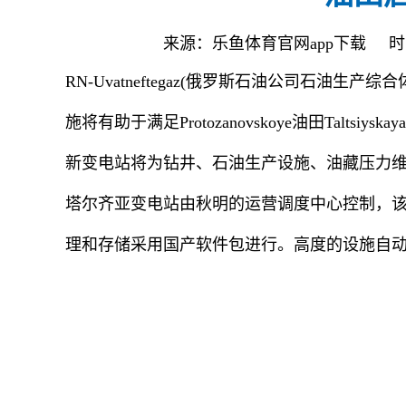
来源：乐鱼体育官网app下载
时
RN-Uvatneftegaz(俄罗斯石油公司石油生产综合体的
施将有助于满足Protozanovskoye油田Talts
新变电站将为钻井、石油生产设施、油藏压力
塔尔齐亚变电站由秋明的运营调度中心控制，
理和存储采用国产软件包进行。高度的设施自