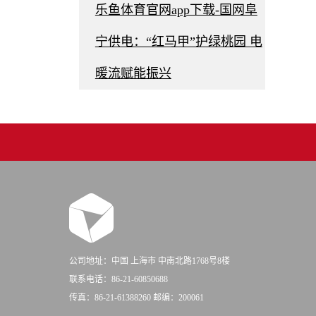
乐鱼体育官网app下载-国网阜
宁供电：“红马甲”护绿桃园 电
暖流赋能振兴
公司地址：中国 上海市 中南北路1768号8楼
联系电话：86-21-60850688
传真：86-21-61388260 邮编：200061