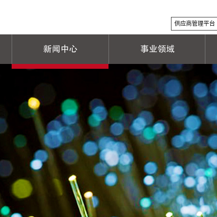
供应商管理平台