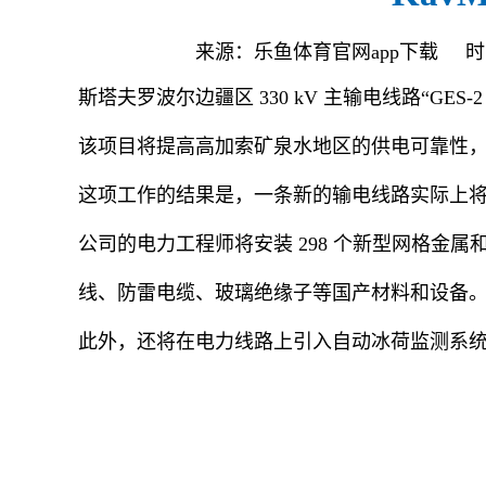
来源：乐鱼体育官网app下载
时
斯塔夫罗波尔边疆区 330 kV 主输电线路“GES
该项目将提高高加索矿泉水地区的供电可靠性
这项工作的结果是，一条新的输电线路实际上将会出现，它将
公司的电力工程师将安装 298 个新型网格金
线、防雷电缆、玻璃绝缘子等国产材料和设备
此外，还将在电力线路上引入自动冰荷监测系统。输电线路