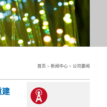
首页
>
新闻中心
>
公司要闻
重建