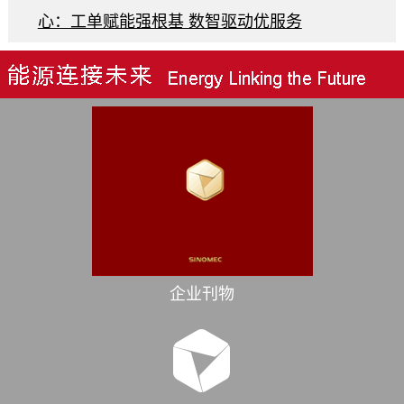
心：工单赋能强根基 数智驱动优服务
企业刊物