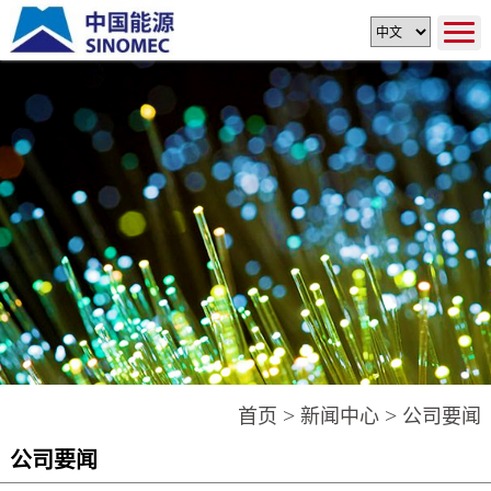
>
>
首页
新闻中心
公司要闻
公司要闻