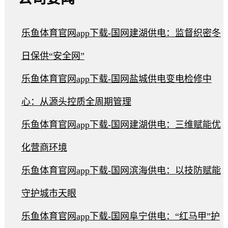
乐鱼体育官网app下载-国网建湖供电：监督织密冬
日保供“安全网”
乐鱼体育官网app下载-国网盐城供电变电检修中
心：从源头控质全周期管理
乐鱼体育官网app下载-国网建湖供电：三维赋能优
化营商环境
乐鱼体育官网app下载-国网滨海供电：以技防赋能
守护城市天眼
乐鱼体育官网app下载-国网阜宁供电：“红马甲”护