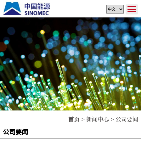
>
>
首页
新闻中心
公司要闻
公司要闻