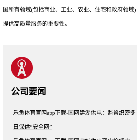
国所有领域(包括商业、工业、农业、住宅和政府领域)
提供高质量服务的重要性。
公司要闻
乐鱼体育官网app下载-国网建湖供电：监督织密冬
日保供“安全网”