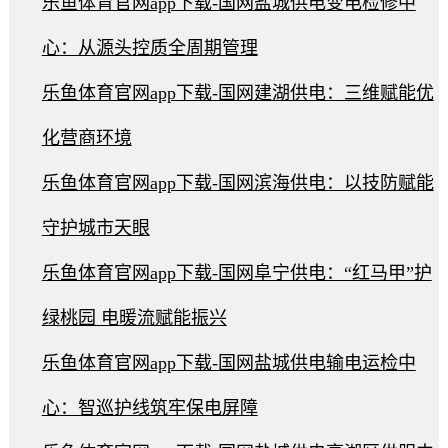
乐鱼体育官网app下载-国网盐城供电变电检修中
心：从源头控质全周期管理
乐鱼体育官网app下载-国网建湖供电：三维赋能优
化营商环境
乐鱼体育官网app下载-国网滨海供电：以技防赋能
守护城市天眼
乐鱼体育官网app下载-国网阜宁供电：“红马甲”护
绿桃园 电暖流赋能振兴
乐鱼体育官网app下载-国网盐城供电输电运检中
心：智巡护线筑牢保电屏障