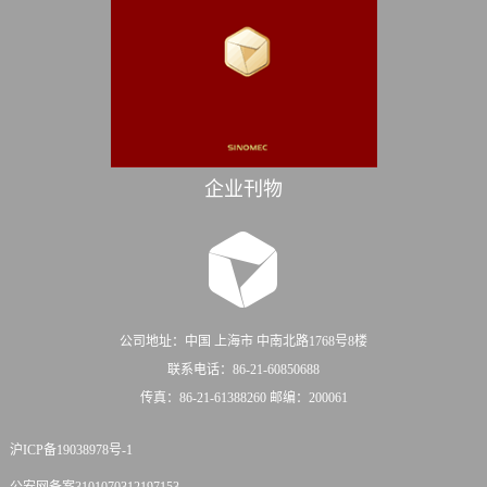
企业刊物
公司地址：中国 上海市 中南北路1768号8楼
联系电话：86-21-60850688
传真：86-21-61388260 邮编：200061
沪ICP备19038978号-1
公安网备案3101070312197153