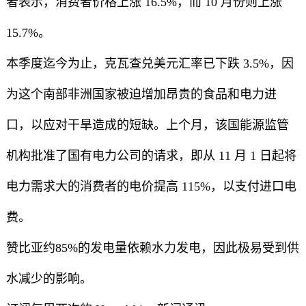
者表示，消费者价格上涨 16.5%，而 10 月份则上涨
15.7%。
本季度迄今为止，克瓦查兑美元汇率已下跌 3.5%，因
为这个南部非洲国家被迫增加昂贵的食品和电力进
口，以应对干旱造成的短缺。上个月，该国能源监管
机构批准了国有电力公司的请求，即从 11 月 1 日起将
电力需求大的消费者的电价提高 115%，以支付进口电
费。
赞比亚约85%的发电量依赖水力发电，因此极易受到供
水减少的影响。