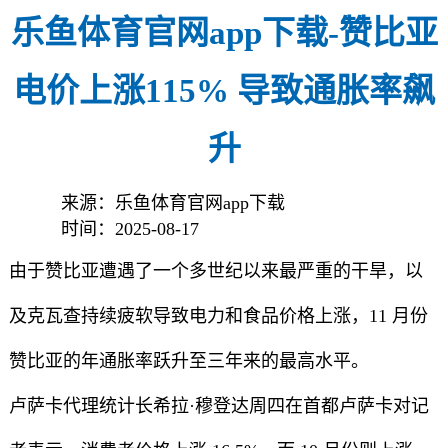
乐鱼体育官网app下载-赞比亚
电价上涨115% 导致通胀率飙
升
来源：乐鱼体育官网app下载
时间：2025-08-17
由于赞比亚遭遇了一个多世纪以来最严重的干旱，以
及克瓦查持续疲软导致电力和食品价格上涨，11 月份
赞比亚的年通胀率跃升至三年来的最高水平。
卢萨卡代理统计长希拉·穆登达周四在首都卢萨卡对记