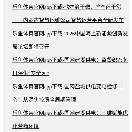
乐鱼体育官网app下载-“数”治于微，“智”运于常
——内蒙古智慧运维公司智慧运营平台全新发布
乐鱼体育官网app下载-2026中国海上新能源创新发
展论坛即将召开
乐鱼体育官网app下载-国网建湖供电：监督织密冬
日保供“安全网”
乐鱼体育官网app下载-国网盐城供电变电检修中
心：从源头控质全周期管理
乐鱼体育官网app下载-国网建湖供电：三维赋能优
化营商环境