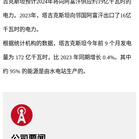
吉克斯坦预计2024年将向阿富汗供应约19亿千瓦时的
电力。2023年，塔吉克斯坦向邻国阿富汗出口了16亿
千瓦时的电力。
根据统计机构的数据，塔吉克斯坦今年前 9 个月发电
量为 172 亿千瓦时，比 2023 年同期增长 0.4%。其中
约 95% 的能源是由水电站生产的。
公司要闻