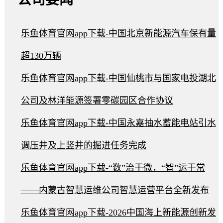
乐鱼体育官网app下载-中国北京新能源汽车保有量
超130万辆
乐鱼体育官网app下载-中国仙桃市与国家电投湖北
公司及林洋能源签署零碳园区合作协议
乐鱼体育官网app下载-中国永嘉抽水蓄能电站引水
调压井及上竖井的掘进任务完成
乐鱼体育官网app下载-“数”治于微，“智”运于常
——内蒙古智慧运维公司智慧运营平台全新发布
乐鱼体育官网app下载-2026中国海上新能源创新发