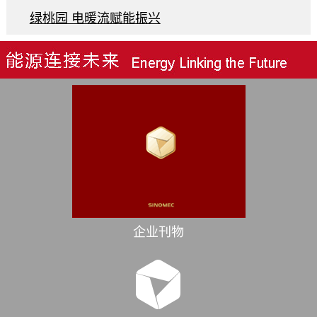
绿桃园 电暖流赋能振兴
企业刊物