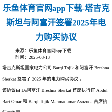
乐鱼体育官网app下载-塔吉克
斯坦与阿富汗签署2025年电
力购买协议
来源：乐鱼体育官网app下载
时间：2025-08-13
塔吉克斯坦国家电力公司 Barqi Tojik 和阿富汗 Breshna
Sherkat 签署了 2025 年的电力购买协议 。
该协议由 Da阿富汗 Breshna Sherkat 首席执行官 Abdul
Bari Omar 和 Barqi Tojik Mahmadumar Asozoda 首席执