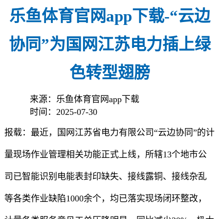
乐鱼体育官网app下载-“云边
协同”为国网江苏电力插上绿
色转型翅膀
来源：乐鱼体育官网app下载
时间：2025-07-30
报载：最近，国网江苏省电力有限公司“云边协同”的计
量现场作业管理相关功能正式上线，所辖13个地市公
司已智能识别电能表封印缺失、接线露铜、接线杂乱
等各类作业缺陷1000余个，均已落实现场闭环整改，