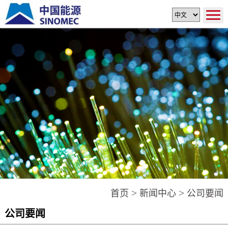
>
>
首页
新闻中心
公司要闻
公司要闻