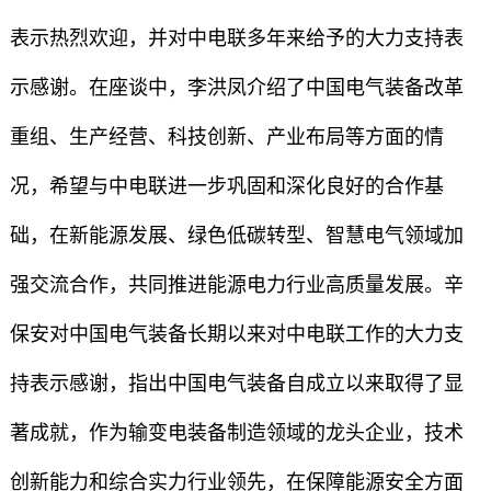
表示热烈欢迎，并对中电联多年来给予的大力支持表
示感谢。在座谈中，李洪凤介绍了中国电气装备改革
重组、生产经营、科技创新、产业布局等方面的情
况，希望与中电联进一步巩固和深化良好的合作基
础，在新能源发展、绿色低碳转型、智慧电气领域加
强交流合作，共同推进能源电力行业高质量发展。辛
保安对中国电气装备长期以来对中电联工作的大力支
持表示感谢，指出中国电气装备自成立以来取得了显
著成就，作为输变电装备制造领域的龙头企业，技术
创新能力和综合实力行业领先，在保障能源安全方面