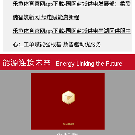
乐鱼体育官网app下载-国网盐城供电发展部：柔联
储智筑新网 绿电赋能启新程
乐鱼体育官网app下载-国网盐城供电亭湖区供服中
心：工单赋能强根基 数智驱动优服务