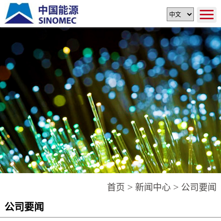
>
>
首页
新闻中心
公司要闻
公司要闻