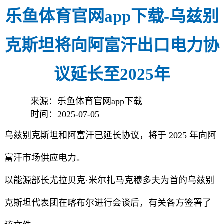
乐鱼体育官网app下载-乌兹别
克斯坦将向阿富汗出口电力协
议延长至2025年
来源：乐鱼体育官网app下载
时间：2025-07-05
乌兹别克斯坦和阿富汗已延长协议，将于 2025 年向阿
富汗市场供应电力。
以能源部长尤拉贝克·米尔扎马克穆多夫为首的乌兹别
克斯坦代表团在喀布尔进行会谈后，有关各方签署了