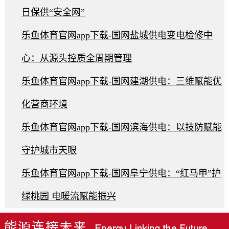
日保供“安全网”
乐鱼体育官网app下载-国网盐城供电变电检修中
心：从源头控质全周期管理
乐鱼体育官网app下载-国网建湖供电：三维赋能优
化营商环境
乐鱼体育官网app下载-国网滨海供电：以技防赋能
守护城市天眼
乐鱼体育官网app下载-国网阜宁供电：“红马甲”护
绿桃园 电暖流赋能振兴