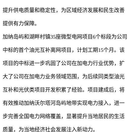
提升供电质量和稳定性，为区域经济发展和民生改善
提供有力保障。
加纳岛屿和湖畔村镇35座微型电网项目6个标段为公司
中标的首个油光互补离网项目，计划工期15个月。该
项目的中标进一步巩固了公司在加电力行业优势，扩
大了公司在加电力业务领域范围，为后续同类型油光
互补和光伏类项目开发积累了经验。项目建成后，将
有效推动加纳沃尔塔河岛屿地带实现电力接入，进一
步完善全国电力网络覆盖，显著提升当地居民的生活
质量，为当地经济社会发展注入新动力。