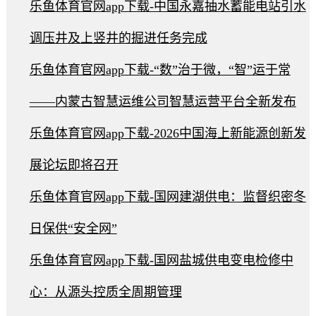
乐鱼体育官网app下载-中国永嘉抽水蓄能电站引水
调压井及上竖井的掘进任务完成
乐鱼体育官网app下载-“数”治于微，“智”运于常
——内蒙古智慧运维公司智慧运营平台全新发布
乐鱼体育官网app下载-2026中国海上新能源创新发
展论坛即将召开
乐鱼体育官网app下载-国网建湖供电：监督织密冬
日保供“安全网”
乐鱼体育官网app下载-国网盐城供电变电检修中
心：从源头控质全周期管理