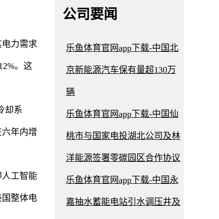
公司要闻
其电力需求
乐鱼体育官网app下载-中国北
12%。这
京新能源汽车保有量超130万
辆
冷却系
乐鱼体育官网app下载-中国仙
在六年内增
桃市与国家电投湖北公司及林
洋能源签署零碳园区合作协议
即人工智能
乐鱼体育官网app下载-中国永
美国整体电
嘉抽水蓄能电站引水调压井及