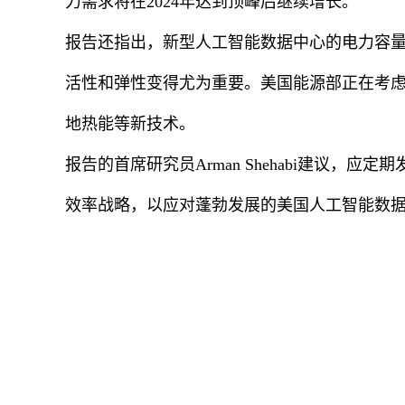
力需求将在2024年达到顶峰后继续增长。
报告还指出，新型人工智能数据中心的电力容量
活性和弹性变得尤为重要。美国能源部正在考
地热能等新技术。
报告的首席研究员Arman Shehabi建议
效率战略，以应对蓬勃发展的美国人工智能数