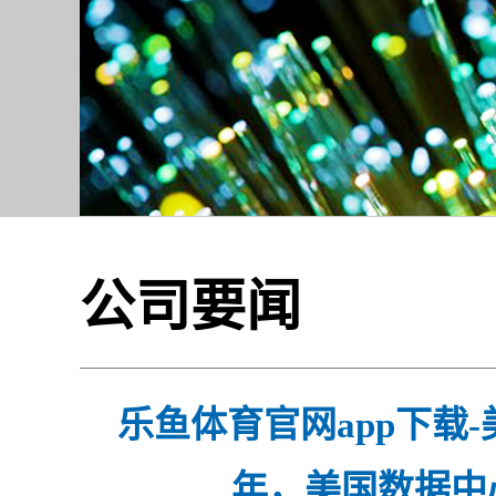
公司要闻
乐鱼体育官网app下载-
年，美国数据中