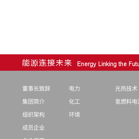
董事长致辞
电力
光热技术
集团简介
化工
氢燃料电
组织架构
环境
成员企业