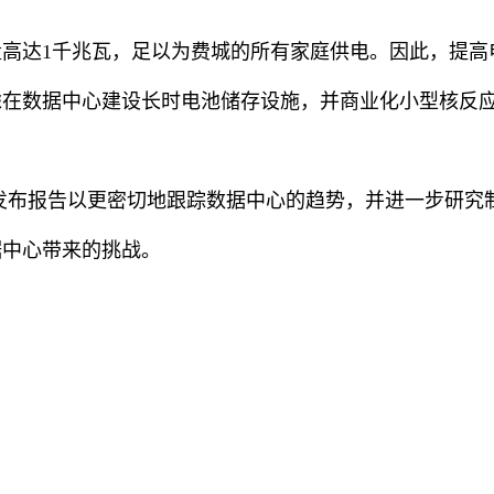
高达1千兆瓦，足以为费城的所有家庭供电。因此，提高
虑在数据中心建设长时电池储存设施，并商业化小型核反
，应定期发布报告以更密切地跟踪数据中心的趋势，并进一步研究
据中心带来的挑战。