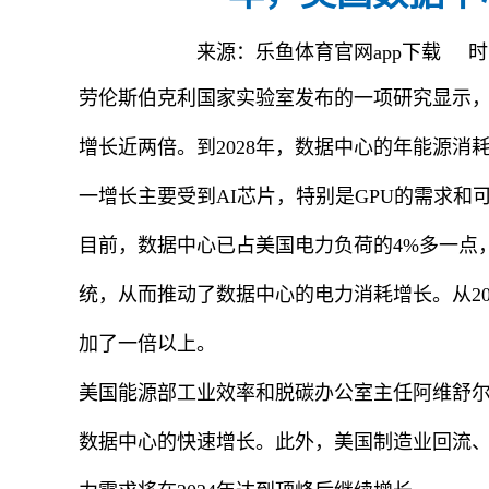
来源：乐鱼体育官网app下载
时
劳伦斯伯克利国家实验室发布的一项研究显示
增长近两倍。到2028年，数据中心的年能源消耗预
一增长主要受到AI芯片，特别是GPU的需求和
目前，数据中心已占美国电力负荷的4%多一点
统，从而推动了数据中心的电力消耗增长。从20
加了一倍以上。
美国能源部工业效率和脱碳办公室主任阿维舒
数据中心的快速增长。此外，美国制造业回流