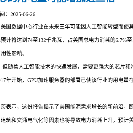
间：2025-06-26
，美国数据中心行业在未来三年可能因人工智能转型而使
计将达到74至132千兆瓦，占美国总电力消耗的6.7%至
可用性影响。
，但随着人工智能技术的快速发展，需要更强大的芯片和
17年开始，GPU加速服务器的部署已使该行业的用电量
尔茨表示，这份报告揭示了美国能源需求增长的新前沿，
、建筑和交通电气化等因素也将导致电力消耗上升，预计