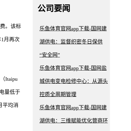
公司要闻
电费。该标
乐鱼体育官网app下载-国网建
年1月再次
湖供电：监督织密冬日保供
“安全网”
乐鱼体育官网app下载-国网盐
taipu
城供电变电检修中心：从源头
用电量低于
控质全周期管理
月平均消
乐鱼体育官网app下载-国网建
湖供电：三维赋能优化营商环