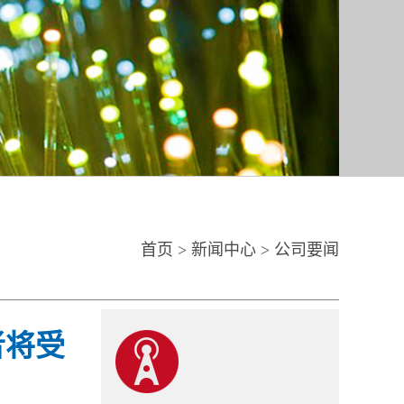
首页
>
新闻中心
>
公司要闻
者将受