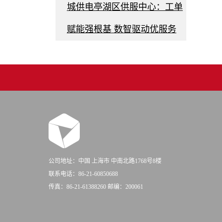
城供电亭湖区供服中心：工单
赋能强根基 数智驱动优服务
公司地址：中国 上海市 中南北路1768号8楼
联系电话：86-21-60850688
传真：86-21-61388260 邮编：200061