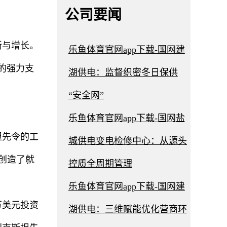
公司要闻
新与增长。
乐鱼体育官网app下载-国网建
的强力支
湖供电：监督织密冬日保供
“安全网”
乐鱼体育官网app下载-国网盐
坦先令的工
城供电变电检修中心：从源头
人创造了就
控质全周期管理
乐鱼体育官网app下载-国网建
万美元投资
湖供电：三维赋能优化营商环