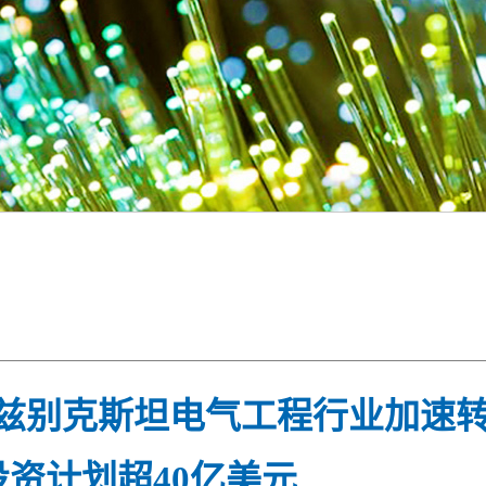
乌兹别克斯坦电气工程行业加速
年投资计划超40亿美元