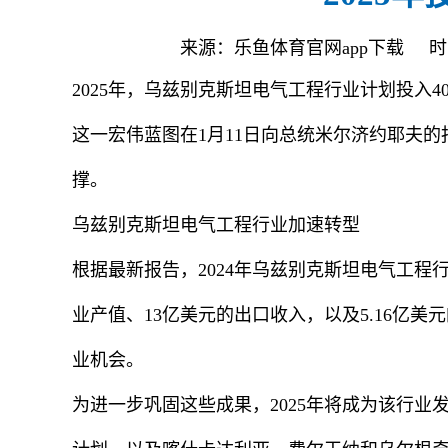
来源：乐鱼体育官网app下载
时
2025年，乌兹别克斯坦电气工程行业计划投入
这一宏伟蓝图在1月11日向总统米尔济约耶夫
撑。
乌兹别克斯坦电气工程行业加速转型
根据最新报告，2024年乌兹别克斯坦电气工程
业产值、13亿美元的出口收入，以及5.16亿美元
业机会。
为进一步巩固这些成果，2025年将成为该行业