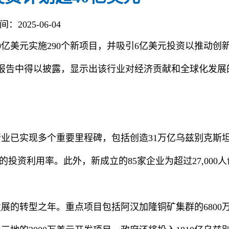
间：2025-06-04
40亿美元实施290个新项目，并吸引6亿美元投资以推动创
的报告中得以披露，显示出该行业对经济贡献和全球化发展
行业已实现多个重要里程碑，包括创造31万亿乌兹别克斯
的投资利用率。此外，新成立的85家企业为超过27,000
发展的转型之年。重点项目包括阿汉加隆铜矿集群的6800