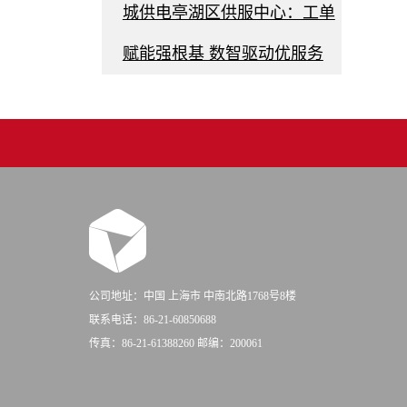
城供电亭湖区供服中心：工单
赋能强根基 数智驱动优服务
公司地址：中国 上海市 中南北路1768号8楼
联系电话：86-21-60850688
传真：86-21-61388260 邮编：200061