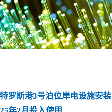
蒙特罗斯港3号泊位岸电设施安
025年2月投入使用