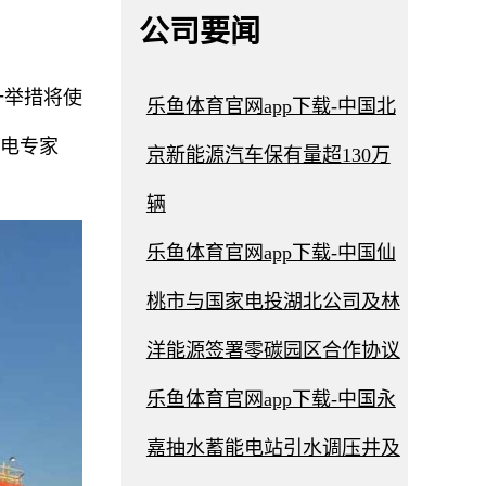
公司要闻
一举措将使
乐鱼体育官网app下载-中国北
岸电专家
京新能源汽车保有量超130万
辆
乐鱼体育官网app下载-中国仙
桃市与国家电投湖北公司及林
洋能源签署零碳园区合作协议
乐鱼体育官网app下载-中国永
嘉抽水蓄能电站引水调压井及