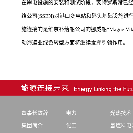
在岸电设施的安装和测试阶段，蒙特罗斯港已经
络公司(SSEN)对港口变电站和码头基础设施
施连接的是维京补给船公司的挪威船“Magne V
动海运业绿色转型方面将继续发挥引领作用。
董事长致辞
电力
光热技术
集团简介
化工
氢燃料电