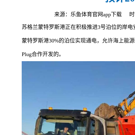
来源：乐鱼体育官网app下载
时
苏格兰蒙特罗斯港正在积极推进3号泊位的岸电安
蒙特罗斯港30%的泊位实现通电，允许海上能源支援
Plug合作开发的。