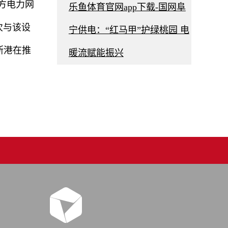
方电力网
乐鱼体育官网app下载-国网阜
次与该设
宁供电：“红马甲”护绿桃园 电
斯港在推
暖流赋能振兴