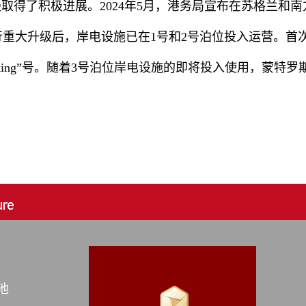
取得了积极进展。2024年5月，港务局宣布在苏格兰和南
进行重大升级后，岸电设施已在1号和2号泊位投入运营。首
iking”号。随着3号泊位岸电设施的即将投入使用，蒙特罗
池