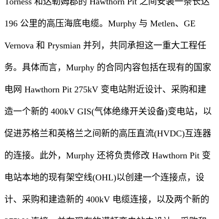
Torness 和达勒姆郡的 Hawthorn Pit 之间安装一条长达
196 公里的高压海底电缆。Murphy 与 Metlen、GE
Vernova 和 Prysmian 并列，共同承担这一重大工程任
务。具体而言，Murphy 的合同内容包括在现有的国家
电网 Hawthorn Pit 275kV 变电站附近设计、采购和建
造一个新的 400kV GIS(气体绝缘开关设备)变电站，以
促进苏格兰和英格兰之间新的高压直流(HVDC)互连器
的连接。此外，Murphy 还将负责修改 Hawthorn Pit 变
电站本地的现有架空线(OHL)以创建一个连接点，设
计、采购和建造新的 400kV 电缆连接，以及两个新的