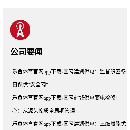
公司要闻
乐鱼体育官网app下载-国网建湖供电：监督织密冬
日保供“安全网”
乐鱼体育官网app下载-国网盐城供电变电检修中
心：从源头控质全周期管理
乐鱼体育官网app下载-国网建湖供电：三维赋能优