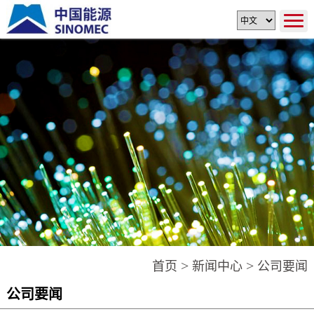
>
>
首页
新闻中心
公司要闻
公司要闻