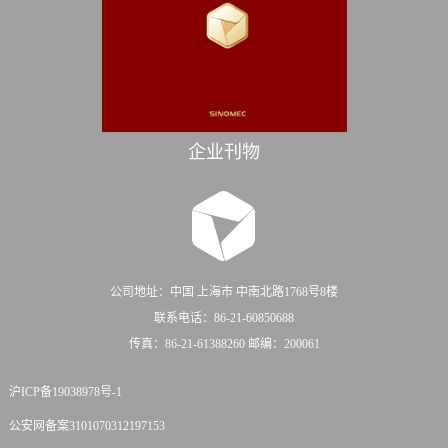
企业刊物
公司地址：中国 上海市 中南北路1768号8楼
联系电话：86-21-60850688
传真：86-21-61388260 邮编：200061
沪ICP备19038978号-1
公安网备案3101070312197153