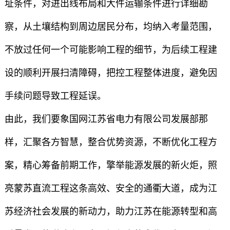
址条件，对进出线布局和大件运输条件进行详细勘
察，从土壤结构到周边居民分布，均纳入考量范围，
不放过任何一个可能影响工程的细节，为后续工程建
设的顺利开展扫清障碍，把控工程整体进度，避免因
手续问题导致工程延误。
由此，我们要象国网江苏省电力有限公司发展部那
样，汇聚各方智慧，整合优势资源，不断优化工程方
案，精心筹备前期工作，擎举能源发展的新火炬，照
亮蒙苏直流工程这条高效、安全的通衢大道，成为江
苏经济社会发展的新动力，助力江苏在能源转型和高