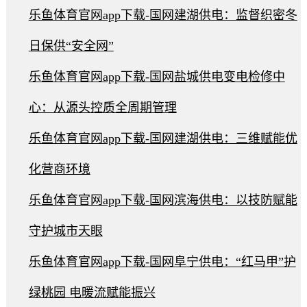
乐鱼体育官网app下载-国网建湖供电：监督织密冬
日保供“安全网”
乐鱼体育官网app下载-国网盐城供电变电检修中
心：从源头控质全周期管理
乐鱼体育官网app下载-国网建湖供电：三维赋能优
化营商环境
乐鱼体育官网app下载-国网滨海供电：以技防赋能
守护城市天眼
乐鱼体育官网app下载-国网阜宁供电：“红马甲”护
绿桃园 电暖流赋能振兴