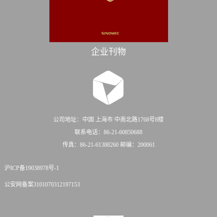
企业刊物
公司地址：中国 上海市 中南北路1768号8楼
联系电话：86-21-60850688
传真：86-21-61388260 邮编：200061
沪ICP备19038978号-1
公安网备案3101070312197153