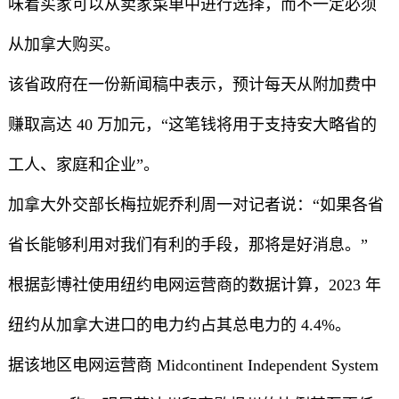
味着买家可以从卖家菜单中进行选择，而不一定必须
从加拿大购买。
该省政府在一份新闻稿中表示，预计每天从附加费中
赚取高达 40 万加元，“这笔钱将用于支持安大略省的
工人、家庭和企业”。
加拿大外交部长梅拉妮乔利周一对记者说：“如果各省
省长能够利用对我们有利的手段，那将是好消息。”
根据彭博社使用纽约电网运营商的数据计算，2023 年
纽约从加拿大进口的电力约占其总电力的 4.4%。
据该地区电网运营商 Midcontinent Independent System