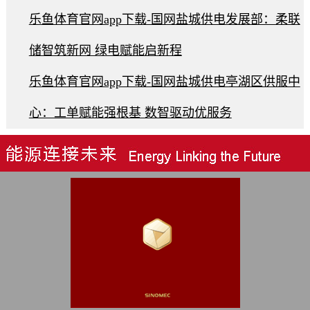
乐鱼体育官网app下载-国网盐城供电发展部：柔联
储智筑新网 绿电赋能启新程
乐鱼体育官网app下载-国网盐城供电亭湖区供服中
心：工单赋能强根基 数智驱动优服务