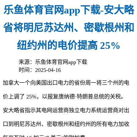
乐鱼体育官网app下载-安大略
省将明尼苏达州、密歇根州和
纽约州的电价提高 25%
来源：乐鱼体育官网app下载
时间：2025-04-16
加拿大一个向美国出口电力的省份周一将三个州的电
价上调了 25%，以报复唐纳德·特朗普总统的关税。
安大略省指示其电网运营商独立电力系统运营商对出
口到明尼苏达州、密歇根州和纽约州的所有电力加收