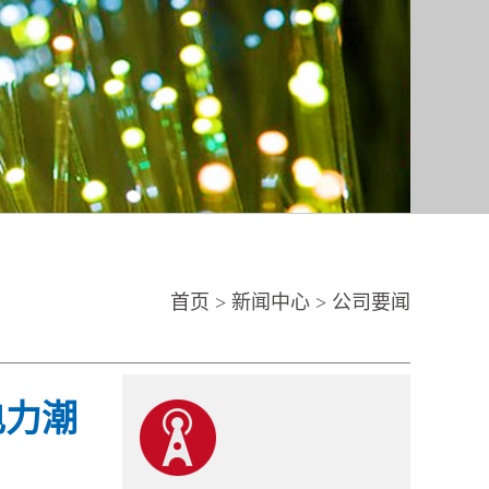
首页
>
新闻中心
>
公司要闻
电力潮