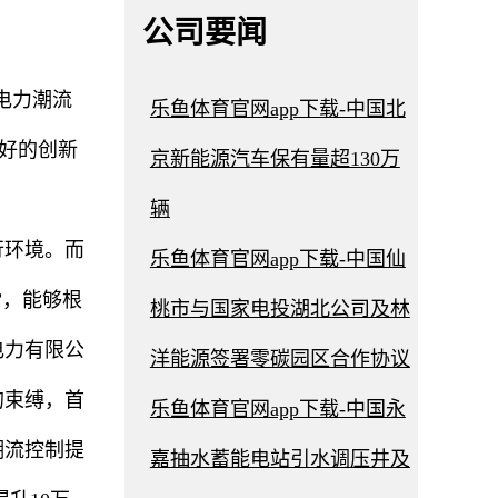
公司要闻
电力潮流
乐鱼体育官网app下载-中国北
好的创新
京新能源汽车保有量超130万
辆
行环境。而
乐鱼体育官网app下载-中国仙
”，能够根
桃市与国家电投湖北公司及林
电力有限公
洋能源签署零碳园区合作协议
的束缚，首
乐鱼体育官网app下载-中国永
潮流控制提
嘉抽水蓄能电站引水调压井及