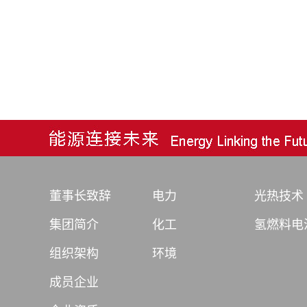
董事长致辞
电力
光热技术
集团简介
化工
氢燃料电
组织架构
环境
成员企业