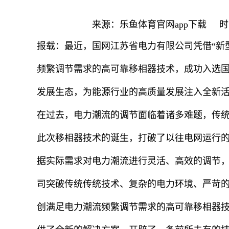
来源：乐鱼体育官网app下载
时
报载：最近，国网江苏省电力有限公司凭借“新
频繁调节需求的高可靠移相器技术，成功入选国
发展生态，为能源行业的高质量发展注入全新
在过去，电力潮流的调节面临着诸多难题，传
此次移相器技术的诞生，打破了以往电网运行的
据实际需求对电力潮流进行灵活、高效的调节
司突破传统传统技术、复杂的电力环境、严苛
创满足电力潮流频繁调节需求的高可靠移相器