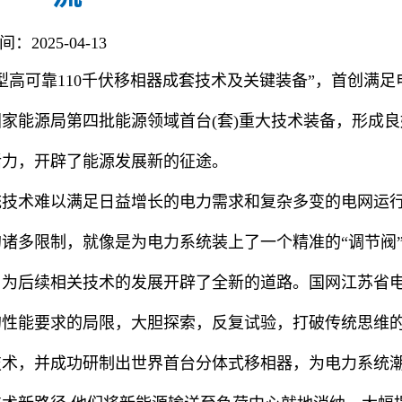
间：2025-04-13
型高可靠110千伏移相器成套技术及关键装备”，首创满足
家能源局第四批能源领域首台(套)重大技术装备，形成良
活力，开辟了能源发展新的征途。
统技术难以满足日益增长的电力需求和复杂多变的电网运
诸多限制，就像是为电力系统装上了一个精准的“调节阀
，为后续相关技术的发展开辟了全新的道路。国网江苏省
的性能要求的局限，大胆探索，反复试验，打破传统思维
技术，并成功研制出世界首台分体式移相器，为电力系统