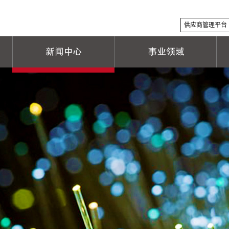
供应商管理平台