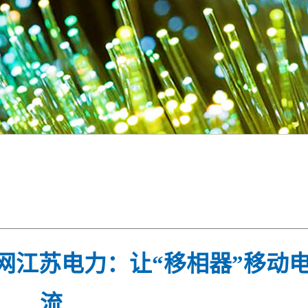
国网江苏电力：让“移相器”移动
流