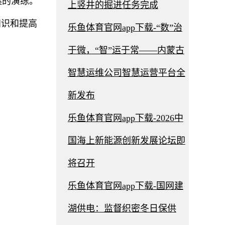
案的演练。
上竖井的掘进任务完成
知识和提高
乐鱼体育官网app下载-“数”治
于微，“智”运于常——内蒙古
智慧运维公司智慧运营平台全
新发布
乐鱼体育官网app下载-2026中
国海上新能源创新发展论坛即
将召开
乐鱼体育官网app下载-国网建
湖供电：监督织密冬日保供