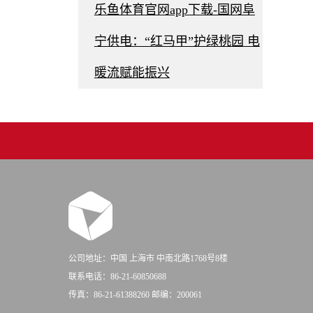
乐鱼体育官网app下载-国网阜
宁供电：“红马甲”护绿桃园 电
暖流赋能振兴
公司地址：中国 上海市 中南北路1768号8楼
联系电话：86-21-60850688
传真：86-21-61388260 邮编：200061