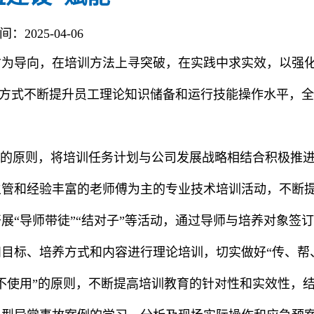
间：2025-04-06
才为导向，在培训方法上寻突破，在实践中求实效，以强
培训方式不断提升员工理论知识储备和运行技能操作水平，
”的原则，将培训任务计划与公司发展战略相结合积极推
主管和经验丰富的老师傅为主的专业技术培训活动，不断
展“导师带徒”“结对子”等活动，通过导师与培养对象签
目标、培养方式和内容进行理论培训，切实做好“传、帮
不使用”的原则，不断提高培训教育的针对性和实效性，