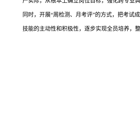
产实际，从根本上确立岗位目标，强化跨专业
同时，开展“周检测、月考评”的方式，把考试
技能的主动性和积极性，逐步实现全员培养，整