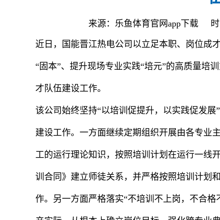
来源：乐鱼体育官网app下载
时
近日，国能晋江热电公司以立足本职、岗位成
“固本”、提升现场专业实践“培元”的高质量
才队伍建设工作。
该公司始终坚持“以培训促提升，以实践促发展
建设工作。一方面继续定期组织开展由各专业
工的运行理论知识，按照培训计划在运行一线开
训合同》建立师徒关系，并严格按照培训计划和
作。另一方面严格落实“不培训不上岗，不合格