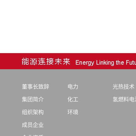
董事长致辞
电力
光热技术
集团简介
化工
氢燃料电
组织架构
环境
成员企业