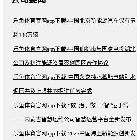
乐鱼体育官网app下载-中国北京新能源汽车保有量
超130万辆
乐鱼体育官网app下载-中国仙桃市与国家电投湖北
公司及林洋能源签署零碳园区合作协议
乐鱼体育官网app下载-中国永嘉抽水蓄能电站引水
调压井及上竖井的掘进任务完成
乐鱼体育官网app下载-“数”治于微，“智”运于常
——内蒙古智慧运维公司智慧运营平台全新发布
乐鱼体育官网app下载-2026中国海上新能源创新发