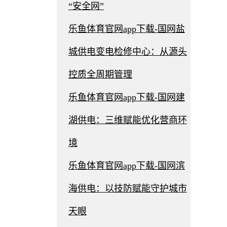
“安全网”
乐鱼体育官网app下载-国网盐
城供电变电检修中心：从源头
控质全周期管理
乐鱼体育官网app下载-国网建
湖供电：三维赋能优化营商环
境
乐鱼体育官网app下载-国网滨
海供电：以技防赋能守护城市
天眼