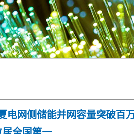
宁夏电网侧储能并网容量突破百
位居全国第一