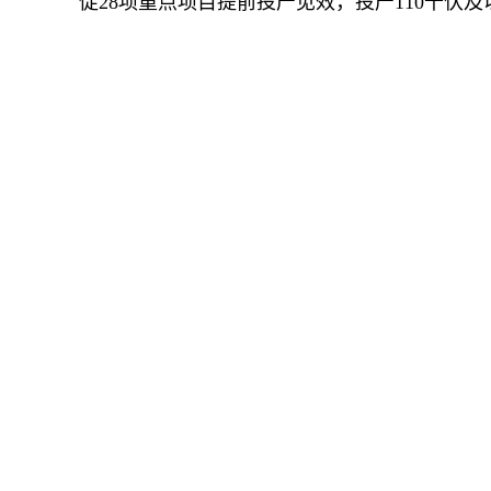
促28项重点项目提前投产见效，投产110千伏及