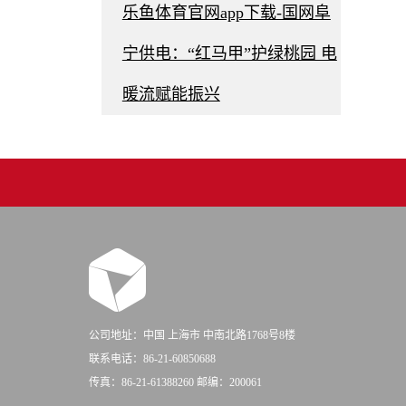
乐鱼体育官网app下载-国网阜
宁供电：“红马甲”护绿桃园 电
暖流赋能振兴
公司地址：中国 上海市 中南北路1768号8楼
联系电话：86-21-60850688
传真：86-21-61388260 邮编：200061