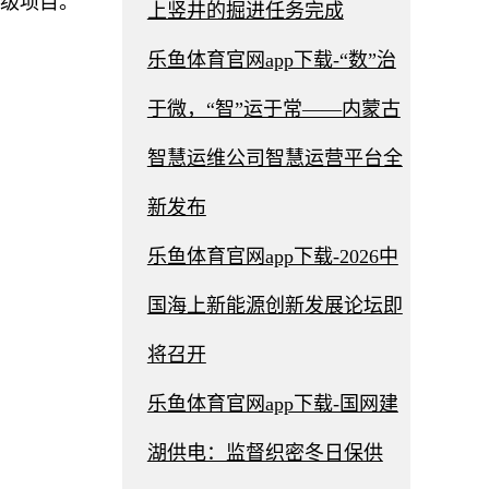
升级项目。
上竖井的掘进任务完成
乐鱼体育官网app下载-“数”治
于微，“智”运于常——内蒙古
智慧运维公司智慧运营平台全
新发布
乐鱼体育官网app下载-2026中
国海上新能源创新发展论坛即
将召开
乐鱼体育官网app下载-国网建
湖供电：监督织密冬日保供