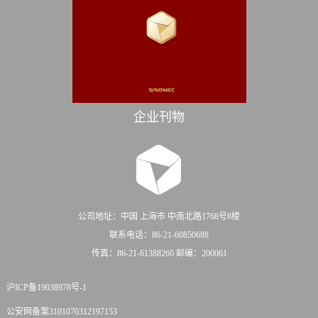
企业刊物
公司地址：中国 上海市 中南北路1768号8楼
联系电话：86-21-60850688
传真：86-21-61388260 邮编：200061
沪ICP备19038978号-1
公安网备案3101070312197153