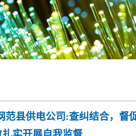
国网范县供电公司:查纠结合，督
位扎实开展自我监督