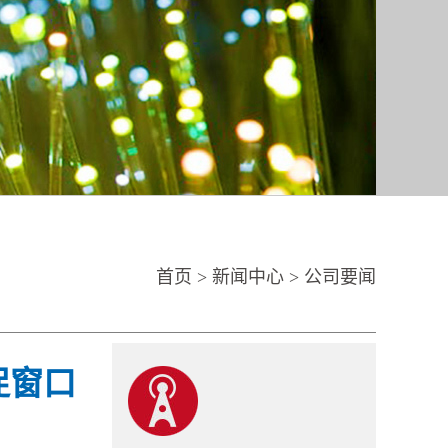
首页
>
新闻中心
>
公司要闻
促窗口