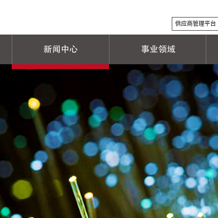
供应商管理平台