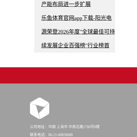
产能布局进一步扩展
乐鱼体育官网app下载-阳光电
源荣登2026年度"全球最佳可持
续发展企业百强榜"行业榜首
公司地址：中国 上海市 中南北路1768号8楼
联系电话：86-21-60850688