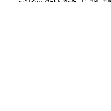
实的作风努力为公司圆满实现上半年目标任务