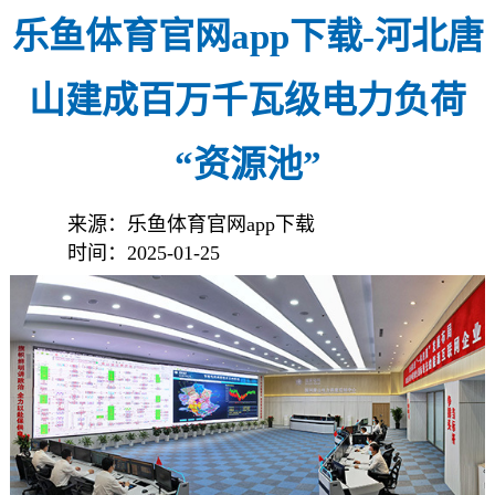
乐鱼体育官网app下载-河北唐
山建成百万千瓦级电力负荷
“资源池”
来源：乐鱼体育官网app下载
时间：2025-01-25