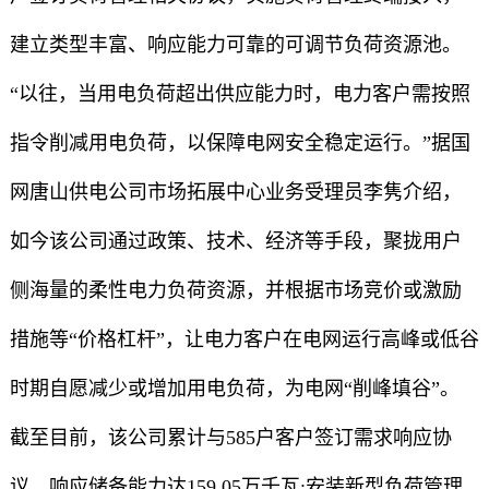
建立类型丰富、响应能力可靠的可调节负荷资源池。
“以往，当用电负荷超出供应能力时，电力客户需按照
指令削减用电负荷，以保障电网安全稳定运行。”据国
网唐山供电公司市场拓展中心业务受理员李隽介绍，
如今该公司通过政策、技术、经济等手段，聚拢用户
侧海量的柔性电力负荷资源，并根据市场竞价或激励
措施等“价格杠杆”，让电力客户在电网运行高峰或低谷
时期自愿减少或增加用电负荷，为电网“削峰填谷”。
截至目前，该公司累计与585户客户签订需求响应协
议，响应储备能力达159.05万千瓦;安装新型负荷管理