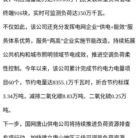
终端916块，实时可监测负荷达150万千瓦。
不仅如此，该公司还充分发挥电网企业“供电+能效”服
务体系优势，服务“两高”企业实施节能改造，持续拓展
公共机构和城市照明领域节电成效，推进空调负荷柔
性控制。今年以来，该公司累计完成节约电力电量项
目60个，节约电量达8355.1万千瓦时，折合节约标煤
3.34万吨，减排二氧化碳8.83万吨、二氧化硫0.25万
吨。
下一步，国网唐山供电公司将持续推进负荷资源排查