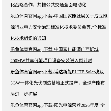
化战略合作，共推公共交通全面电动化
乐鱼体育官网app下载-中国国家能源局关于成立能
源行业电力安全治理标准化技术委员会等7个标准
化技术组织的通知
乐鱼体育官网app下载-中国富仁能源广西忻城
200MW共享储能项目设备安装进入倒计时
乐鱼体育官网app下载-博达新能ELITE Solar埃及
5GW一体化光伏制造基地正式投产，全球产能布
局进一步扩展
乐鱼体育官网app下载-阳光电源荣登2026年度"全