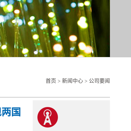
首页
>
新闻中心
>
公司要闻
现两国