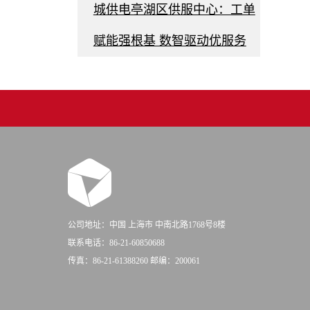
城供电亭湖区供服中心：工单
赋能强根基 数智驱动优服务
公司地址：中国 上海市 中南北路1768号8楼
联系电话：86-21-60850688
传真：86-21-61388260 邮编：200061