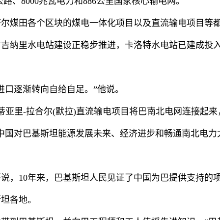
公路、8000兆瓦电力和886公里国家核心输电网。
塔尔煤田各个区块的煤电一体化项目以及直流输电项目等
吉吉纳里水电站建设正稳步推进，卡洛特水电站已建成投
进口逐渐转向自给自足。”他说。
蒂亚里-拉合尔(默拉)直流输电项目将巴南北电网连接起来
中国对巴基斯坦能源发展未来、经济进步和畅通南北电力
汗说，10年来，巴基斯坦人民见证了中国为巴提供支持的
斯坦各地。